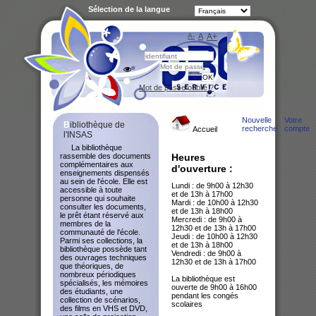
Sélection de la langue
A-
A
A+
Bibliot
Mot de passe oublié ?
Nouvelle
Votre
Bibliothèque de
recherche
compte
Accueil
l'INSAS
La bibliothèque
rassemble des documents
Heures
complémentaires aux
d'ouverture :
enseignements dispensés
au sein de l'école. Elle est
Lundi : de 9h00 à 12h30
accessible à toute
et de 13h à 17h00
personne qui souhaite
Mardi : de 10h00 à 12h30
consulter les documents,
et de 13h à 18h00
le prêt étant réservé aux
Mercredi : de 9h00 à
membres de la
12h30 et de 13h à 17h00
communauté de l'école.
Jeudi : de 10h00 à 12h30
Parmi ses collections, la
et de 13h à 18h00
bibliothèque possède tant
Vendredi : de 9h00 à
des ouvrages techniques
12h30 et de 13h à 17h00
que théoriques, de
nombreux périodiques
La bibliothèque est
spécialisés, les mémoires
ouverte de 9h00 à 16h00
des étudiants, une
pendant les congés
collection de scénarios,
scolaires
des films en VHS et DVD,