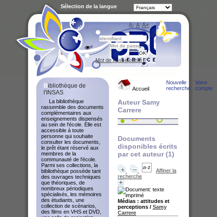
Sélection de la langue
A-
A
A+
Bibliot
Mot de passe oublié ?
Nouvelle
Votre
Bibliothèque de
recherche
compte
Accueil
l'INSAS
La bibliothèque
Auteur Samy
rassemble des documents
Carrere
complémentaires aux
enseignements dispensés
au sein de l'école. Elle est
accessible à toute
personne qui souhaite
Documents
consulter les documents,
disponibles écrits
le prêt étant réservé aux
par cet auteur (
1
)
membres de la
communauté de l'école.
Parmi ses collections, la
Affiner la
bibliothèque possède tant
recherche
des ouvrages techniques
que théoriques, de
nombreux périodiques
spécialisés, les mémoires
des étudiants, une
Médias : attitudes et
collection de scénarios,
perceptions
/
Samy
des films en VHS et DVD,
Carrere