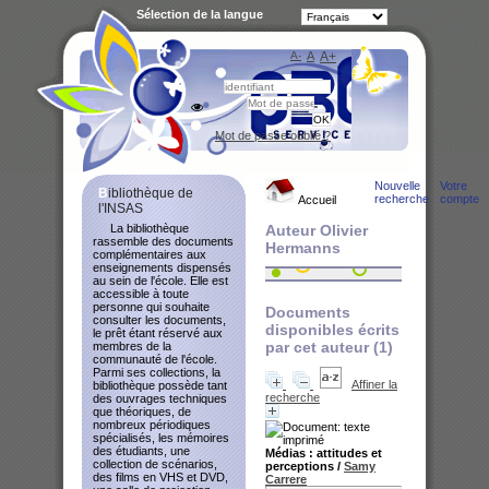
Sélection de la langue
A-
A
A+
Bibliot
Mot de passe oublié ?
Nouvelle
Votre
Bibliothèque de
recherche
compte
Accueil
l'INSAS
La bibliothèque
Auteur Olivier
rassemble des documents
Hermanns
complémentaires aux
enseignements dispensés
au sein de l'école. Elle est
accessible à toute
personne qui souhaite
Documents
consulter les documents,
disponibles écrits
le prêt étant réservé aux
par cet auteur (
1
)
membres de la
communauté de l'école.
Parmi ses collections, la
Affiner la
bibliothèque possède tant
recherche
des ouvrages techniques
que théoriques, de
nombreux périodiques
spécialisés, les mémoires
des étudiants, une
Médias : attitudes et
collection de scénarios,
perceptions
/
Samy
des films en VHS et DVD,
Carrere