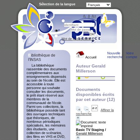
Sélection de la langue
A-
A
A+
Bibliot
Mot de passe oublié ?
Nouvelle
Votre
Bibliothèque de
recherche
compte
Accueil
l'INSAS
La bibliothèque
Auteur Gerald
rassemble des documents
Millerson
complémentaires aux
enseignements dispensés
au sein de l'école. Elle est
accessible à toute
personne qui souhaite
Documents
consulter les documents,
disponibles écrits
le prêt étant réservé aux
par cet auteur (
12
)
membres de la
communauté de l'école.
Parmi ses collections, la
Affiner la
bibliothèque possède tant
recherche
des ouvrages techniques
que théoriques, de
nombreux périodiques
spécialisés, les mémoires
des étudiants, une
Basic TV Staging
/
collection de scénarios,
Gerald Millerson
des films en VHS et DVD,