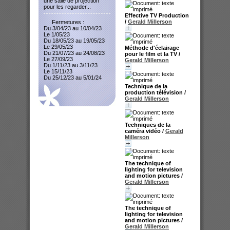
une salle de projection
pour les regarder...
Effective TV Production
/
Gerald Millerson
Fermetures :
Du 3/04/23 au 10/04/23
Le 1/05/23
Du 18/05/23 au 19/05/23
Le 29/05/23
Méthode d'éclairage
Du 21/07/23 au 24/08/23
pour le film et la TV
/
Le 27/09/23
Gerald Millerson
Du 1/11/23 au 3/11/23
Le 15/11/23
Du 25/12/23 au 5/01/24
Technique de la
production télévision
/
Gerald Millerson
Techniques de la
caméra vidéo
/
Gerald
Millerson
The technique of
lighting for television
and motion pictures
/
Gerald Millerson
The technique of
lighting for television
and motion pictures
/
Gerald Millerson