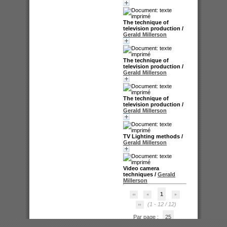
The technique of
television production
/
Gerald Millerson
The technique of
television production
/
Gerald Millerson
The technique of
television production
/
Gerald Millerson
TV Lighting methods
/
Gerald Millerson
Video camera
techniques
/
Gerald
Millerson
1
(1 - 12 / 12)
Par page :
25