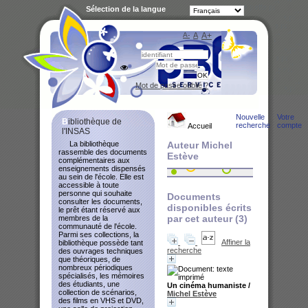
Sélection de la langue
A-
A
A+
Bibliot
Mot de passe oublié ?
Nouvelle
Votre
Bibliothèque de
recherche
compte
Accueil
l'INSAS
La bibliothèque
Auteur Michel
rassemble des documents
Estève
complémentaires aux
enseignements dispensés
au sein de l'école. Elle est
accessible à toute
personne qui souhaite
Documents
consulter les documents,
disponibles écrits
le prêt étant réservé aux
par cet auteur (
3
)
membres de la
communauté de l'école.
Parmi ses collections, la
Affiner la
bibliothèque possède tant
recherche
des ouvrages techniques
que théoriques, de
nombreux périodiques
spécialisés, les mémoires
des étudiants, une
Un cinéma humaniste
/
collection de scénarios,
Michel Estève
des films en VHS et DVD,