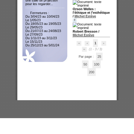
une salle de projection
pour les regarder...
Orson Welles :
l'éthique et l'esthétique
Fermetures :
/
Michel Estève
Du 3/04/23 au 10/04/23
Le 1/05/23
Du 18/05/23 au 19/05/23
Le 29/05/23
Du 21/07/23 au 24/08/23
Robert Bresson
/
Le 27/09/23
Michel Estève
Du 1/11/23 au 3/11/23
Le 15/11/23
1
Du 25/12/23 au 5/01/24
(1 - 3 / 3)
Par page :
25
50
100
200