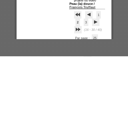
Peau (la) douce
/
François Truffaut
1
2
3
(16 - 30 / 40)
Par page :
25
50
100
200