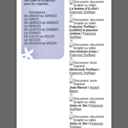
une salle de projection
pour les regarder...
La femme d'à côté
/
François Truffaut
Fermetures :
Du 3/04/23 au 10/04/23
Le 1/05/23
Du 18/05/23 au 19/05/23
Le 29/05/23
François Truffaut :
Du 21/07/23 au 24/08/23
[coffret] la passion
Le 27/09/23
cinéma
/
François
Du 1/11/23 au 3/11/23
Truffaut
Le 15/11/23
Du 25/12/23 au 5/01/24
Une histoire d'eau
/
François Truffaut
Hitchcock-Truffaut
/
François Truffaut
Jean Renoir
/
André
Bazin
Jules et Jim
/
François
Truffaut
Jules et Jim
/
François
Truffaut