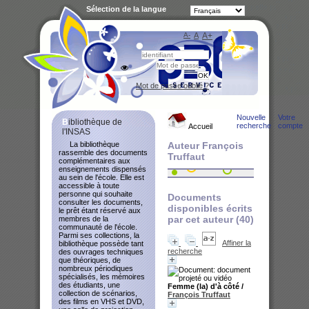
Sélection de la langue
A-
A
A+
Bibliot
Mot de passe oublié ?
Nouvelle
Votre
Bibliothèque de
recherche
compte
Accueil
l'INSAS
La bibliothèque
Auteur François
rassemble des documents
Truffaut
complémentaires aux
enseignements dispensés
au sein de l'école. Elle est
accessible à toute
personne qui souhaite
Documents
consulter les documents,
disponibles écrits
le prêt étant réservé aux
par cet auteur (
40
)
membres de la
communauté de l'école.
Parmi ses collections, la
Affiner la
bibliothèque possède tant
recherche
des ouvrages techniques
que théoriques, de
nombreux périodiques
spécialisés, les mémoires
des étudiants, une
Femme (la) d'à côté
/
collection de scénarios,
François Truffaut
des films en VHS et DVD,