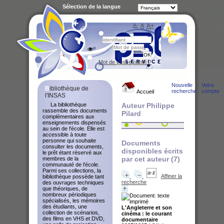
Sélection de la langue
A-
A
A+
Bibliot
Mot de passe oublié ?
Nouvelle
Votre
Bibliothèque de
recherche
compte
Accueil
l'INSAS
La bibliothèque
Auteur Philippe
rassemble des documents
Pilard
complémentaires aux
enseignements dispensés
au sein de l'école. Elle est
accessible à toute
personne qui souhaite
Documents
consulter les documents,
disponibles écrits
le prêt étant réservé aux
par cet auteur (
7
)
membres de la
communauté de l'école.
Parmi ses collections, la
Affiner la
bibliothèque possède tant
recherche
des ouvrages techniques
que théoriques, de
nombreux périodiques
spécialisés, les mémoires
des étudiants, une
L'Angleterre et son
collection de scénarios,
cinéma : le courant
des films en VHS et DVD,
documentaire