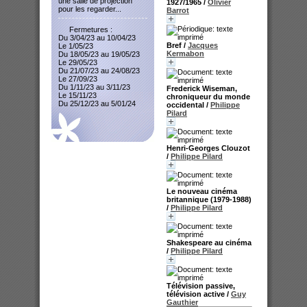
une salle de projection
1927/1965
/
Olivier
pour les regarder...
Barrot
Fermetures :
Du 3/04/23 au 10/04/23
Bref
/
Jacques
Le 1/05/23
Kermabon
Du 18/05/23 au 19/05/23
Le 29/05/23
Du 21/07/23 au 24/08/23
Le 27/09/23
Du 1/11/23 au 3/11/23
Frederick Wiseman,
Le 15/11/23
chroniqueur du monde
Du 25/12/23 au 5/01/24
occidental
/
Philippe
Pilard
Henri-Georges Clouzot
/
Philippe Pilard
Le nouveau cinéma
britannique (1979-1988)
/
Philippe Pilard
Shakespeare au cinéma
/
Philippe Pilard
Télévision passive,
télévision active
/
Guy
Gauthier