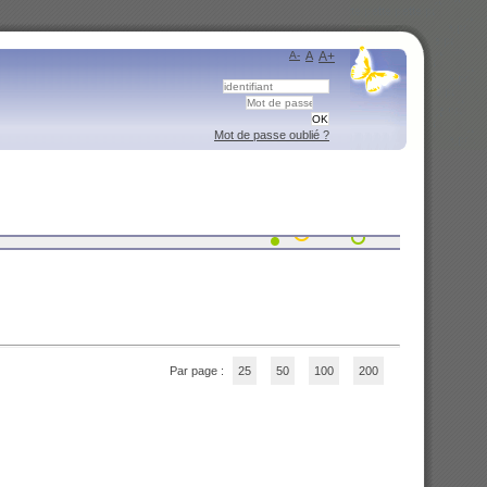
A-
A
A+
Mot de passe oublié ?
Par page :
25
50
100
200