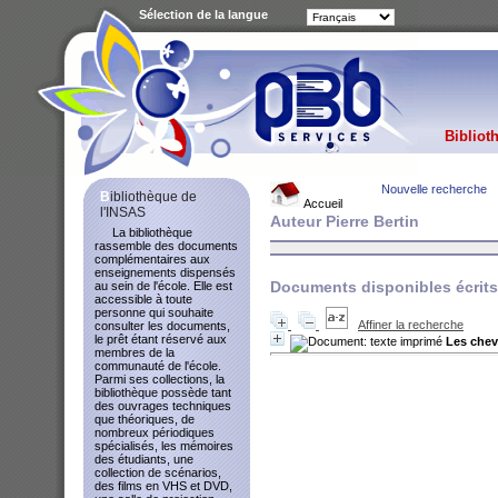
Sélection de la langue
Bibliot
Nouvelle recherche
Bibliothèque de
Accueil
l'INSAS
Auteur Pierre Bertin
La bibliothèque
rassemble des documents
complémentaires aux
enseignements dispensés
Documents disponibles écrits 
au sein de l'école. Elle est
accessible à toute
personne qui souhaite
Affiner la recherche
consulter les documents,
le prêt étant réservé aux
Les cheva
membres de la
communauté de l'école.
Parmi ses collections, la
bibliothèque possède tant
des ouvrages techniques
que théoriques, de
nombreux périodiques
spécialisés, les mémoires
des étudiants, une
collection de scénarios,
des films en VHS et DVD,