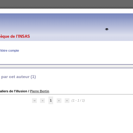
hèque de l'INSAS
Votre compte
par cet auteur (
1
)
liers de l'illusion
/
Pierre Bertin
1
(1 - 1 / 1)