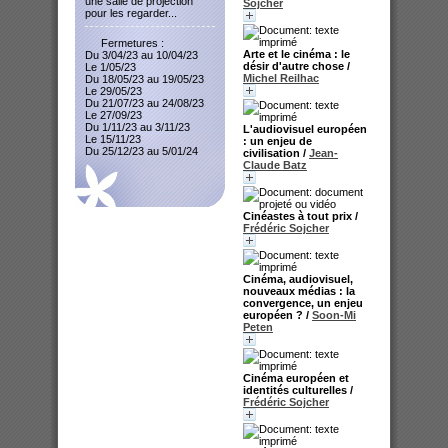
une salle de projection
Sojcher
pour les regarder...
Fermetures :
Arte et le cinéma : le
Du 3/04/23 au 10/04/23
désir d'autre chose
/
Le 1/05/23
Michel Reilhac
Du 18/05/23 au 19/05/23
Le 29/05/23
Du 21/07/23 au 24/08/23
Le 27/09/23
Du 1/11/23 au 3/11/23
L'audiovisuel européen
Le 15/11/23
: un enjeu de
Du 25/12/23 au 5/01/24
civilisation
/
Jean-
Claude Batz
Cinéastes à tout prix
/
Frédéric Sojcher
Cinéma, audiovisuel,
nouveaux médias : la
convergence, un enjeu
européen ?
/
Soon-Mi
Peten
Cinéma européen et
identités culturelles
/
Frédéric Sojcher