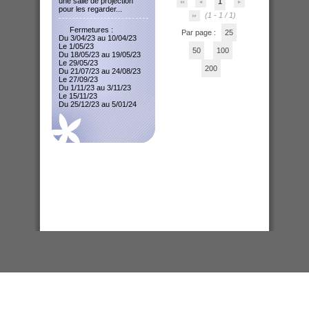
une salle de projection
1
pour les regarder...
(1 - 1 / 1)
Fermetures :
Par page :
25
Du 3/04/23 au 10/04/23
Le 1/05/23
50
100
Du 18/05/23 au 19/05/23
Le 29/05/23
200
Du 21/07/23 au 24/08/23
Le 27/09/23
Du 1/11/23 au 3/11/23
Le 15/11/23
Du 25/12/23 au 5/01/24