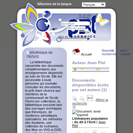
Sélection de la langue
A-
A
A+
Bibliot
Mot de passe oublié ?
Nouvelle
Votre
Bibliothèque de
recherche
compte
Accueil
l'INSAS
La bibliothèque
Auteur Jean Piel
rassemble des documents
complémentaires aux
enseignements dispensés
au sein de l'école. Elle est
Documents
accessible à toute
personne qui souhaite
disponibles écrits
consulter les documents,
par cet auteur (
1
)
le prêt étant réservé aux
membres de la
communauté de l'école.
Affiner la
Parmi ses collections, la
recherche
bibliothèque possède tant
des ouvrages techniques
que théoriques, de
nombreux périodiques
Littératures populaires
spécialisés, les mémoires
: du dit à l'écrit
/
Jean
des étudiants, une
Piel
collection de scénarios,
des films en VHS et DVD,