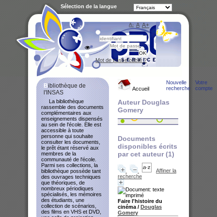
Sélection de la langue
A-
A
A+
Bibliot
Mot de passe oublié ?
Nouvelle
Votre
Bibliothèque de
recherche
compte
Accueil
l'INSAS
La bibliothèque
Auteur Douglas
rassemble des documents
Gomery
complémentaires aux
enseignements dispensés
au sein de l'école. Elle est
accessible à toute
personne qui souhaite
Documents
consulter les documents,
disponibles écrits
le prêt étant réservé aux
par cet auteur (
1
)
membres de la
communauté de l'école.
Parmi ses collections, la
Affiner la
bibliothèque possède tant
recherche
des ouvrages techniques
que théoriques, de
nombreux périodiques
spécialisés, les mémoires
des étudiants, une
Faire l'histoire du
collection de scénarios,
cinéma
/
Douglas
des films en VHS et DVD,
Gomery