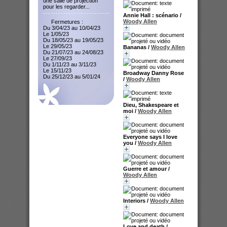
une salle de projection
pour les regarder...
Annie Hall : scénario
/
Woody Allen
Fermetures :
Du 3/04/23 au 10/04/23
Le 1/05/23
Du 18/05/23 au 19/05/23
Le 29/05/23
Bananas
/
Woody Allen
Du 21/07/23 au 24/08/23
Le 27/09/23
Du 1/11/23 au 3/11/23
Le 15/11/23
Broadway Danny Rose
Du 25/12/23 au 5/01/24
/
Woody Allen
Dieu, Shakespeare et
moi
/
Woody Allen
Everyone says I love
you
/
Woody Allen
Guerre et amour
/
Woody Allen
Interiors
/
Woody Allen
Love and death
/