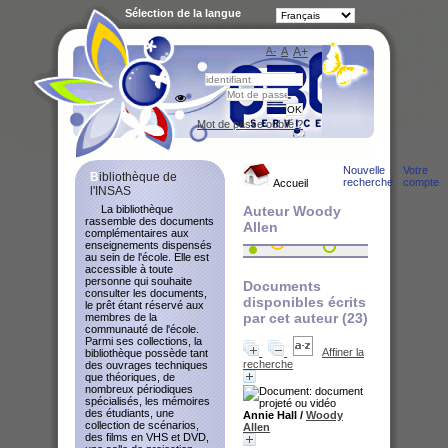
Sélection de la langue
A-
A
A+
Bibliot
Mot de passe oublié ?
Nouvelle
Votre
Bibliothèque de
recherche
compte
Accueil
l'INSAS
La bibliothèque
Auteur Woody
rassemble des documents
Allen
complémentaires aux
enseignements dispensés
au sein de l'école. Elle est
accessible à toute
personne qui souhaite
Documents
consulter les documents,
disponibles écrits
le prêt étant réservé aux
par cet auteur (
23
)
membres de la
communauté de l'école.
Parmi ses collections, la
Affiner la
bibliothèque possède tant
recherche
des ouvrages techniques
que théoriques, de
nombreux périodiques
spécialisés, les mémoires
des étudiants, une
Annie Hall
/
Woody
collection de scénarios,
Allen
des films en VHS et DVD,