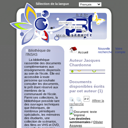
Sélection de la langue
A-
A
A+
Bibliot
Mot de passe oublié ?
Nouvelle
Votre
Bibliothèque de
recherche
compte
Accueil
l'INSAS
La bibliothèque
Auteur Jacques
rassemble des documents
Chardonne
complémentaires aux
enseignements dispensés
au sein de l'école. Elle est
accessible à toute
personne qui souhaite
Documents
consulter les documents,
disponibles écrits
le prêt étant réservé aux
par cet auteur (
1
)
membres de la
communauté de l'école.
Parmi ses collections, la
Affiner la
bibliothèque possède tant
recherche
des ouvrages techniques
que théoriques, de
nombreux périodiques
spécialisés, les mémoires
des étudiants, une
Les destinées
collection de scénarios,
sentimentales
/
Olivier
des films en VHS et DVD,
Assayas