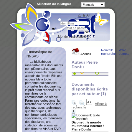
Sélection de la langue
A-
A
A+
Bibliot
Mot de passe oublié ?
Nouvelle
Votre
Bibliothèque de
recherche
compte
Accueil
l'INSAS
La bibliothèque
Auteur Pierre
rassemble des documents
Donfu
complémentaires aux
enseignements dispensés
au sein de l'école. Elle est
accessible à toute
personne qui souhaite
Documents
consulter les documents,
disponibles écrits
le prêt étant réservé aux
par cet auteur (
1
)
membres de la
communauté de l'école.
Parmi ses collections, la
Affiner la
bibliothèque possède tant
recherche
des ouvrages techniques
que théoriques, de
nombreux périodiques
spécialisés, les mémoires
des étudiants, une
Diconet : le monde
collection de scénarios,
multimedia internet
/
des films en VHS et DVD,
Pierre Donfu