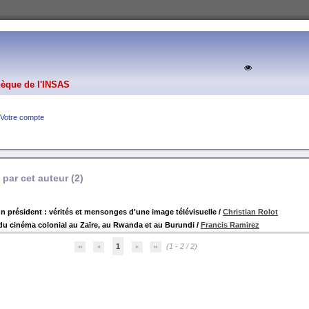
hèque de l'INSAS
Votre compte
par cet auteur (
2
)
un président : vérités et mensonges d'une image télévisuelle
/
Christian Rolot
 du cinéma colonial au Zaïre, au Rwanda et au Burundi
/
Francis Ramirez
1
(1 - 2 / 2)