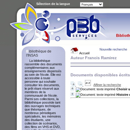
Sélection de la langue
Bibliot
Nouvelle recherche
Bibliothèque de
Accueil
l'INSAS
Auteur Francis Ramirez
La bibliothèque
rassemble des documents
complémentaires aux
enseignements dispensés
Documents disponibles écrits 
au sein de l'école. Elle est
accessible à toute
personne qui souhaite
Affiner la recherche
consulter les documents,
le prêt étant réservé aux
Choisir 
membres de la
Histoire
communauté de l'école.
Parmi ses collections, la
bibliothèque possède tant
des ouvrages techniques
que théoriques, de
nombreux périodiques
spécialisés, les mémoires
des étudiants, une
collection de scénarios,
des films en VHS et DVD,