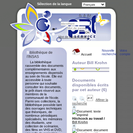
Sélection de la langue
A-
A
A+
Bibliot
Mot de passe oublié ?
Nouvelle
Votre
Bibliothèque de
recherche
compte
Accueil
l'INSAS
La bibliothèque
Auteur Bill Krohn
rassemble des documents
complémentaires aux
enseignements dispensés
au sein de l'école. Elle est
Documents
accessible à toute
personne qui souhaite
disponibles écrits
consulter les documents,
par cet auteur (
6
)
le prêt étant réservé aux
membres de la
communauté de l'école.
Affiner la
Parmi ses collections, la
recherche
bibliothèque possède tant
des ouvrages techniques
que théoriques, de
nombreux périodiques
Hitchcock au travail
/
spécialisés, les mémoires
Bill Krohn
des étudiants, une
collection de scénarios,
des films en VHS et DVD,