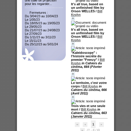
une salle de projection
pour les regarder...
It's all true, based on
un unfinished film by
Orson WELLES
/
Bill
Fermetures :
Krohn
Du 3/04/23 au 10/04/23
Le 1/05/23
Du 18/05/23 au 19/05/23
Le 29/05/23
It's all true, based on
Du 21/07/23 au 24/08/23
un unfinished film by
Le 27/09/23
Orson WELLES
/
Bill
Du 1/11/23 au 3/11/23
Krohn
Le 15/11/23
Du 25/12/23 au 5/01/24
"Kaleidoscope" :
l'histoire secrète du
premier "Frenzy"
/
Bill
Krohn
in Cahiers du
cinéma, 664 (Février
2011)
Le territoire, c'est votre
corps
/
Bill Krohn
in
Cahiers du cinéma, 666
(Avril 2011)
Trois vies et une seule
mort
/
Bill Krohn
in
Cahiers du cinéma, 663
(Janvier 2011)
1
(1 - 6 / 6)