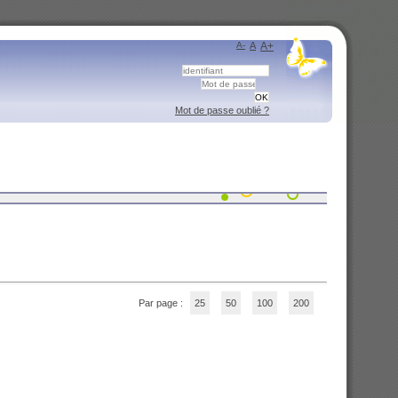
A-
A
A+
Mot de passe oublié ?
Par page :
25
50
100
200