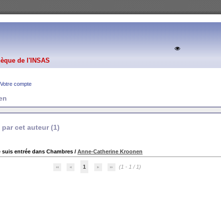
hèque de l'INSAS
Votre compte
en
par cet auteur (
1
)
 suis entrée dans Chambres
/
Anne-Catherine Kroonen
1
(1 - 1 / 1)