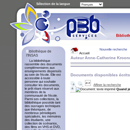
Sélection de la langue
Bibliot
Nouvelle recherche
Bibliothèque de
Accueil
l'INSAS
Auteur Anne-Catherine Kroon
La bibliothèque
rassemble des documents
complémentaires aux
enseignements dispensés
Documents disponibles écrits 
au sein de l'école. Elle est
accessible à toute
personne qui souhaite
Affiner la recherche
consulter les documents,
le prêt étant réservé aux
Quand je
membres de la
communauté de l'école.
Parmi ses collections, la
bibliothèque possède tant
des ouvrages techniques
que théoriques, de
nombreux périodiques
spécialisés, les mémoires
des étudiants, une
collection de scénarios,
des films en VHS et DVD,