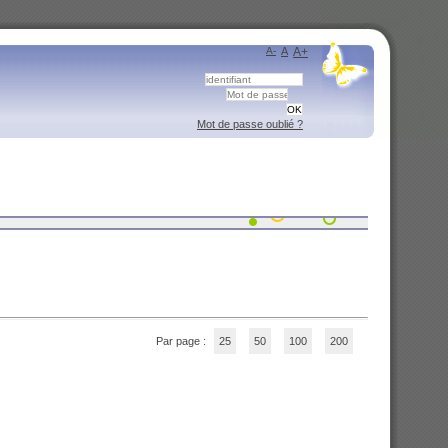
A-
A
A+
Mot de passe oublié ?
Par page :
25
50
100
200