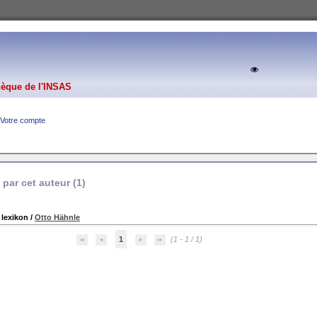
hèque de l'INSAS
Votre compte
par cet auteur (
1
)
 lexikon
/
Otto Hähnle
1
(1 - 1 / 1)