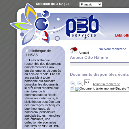
Sélection de la langue
Bibliot
Nouvelle recherche
Bibliothèque de
Accueil
l'INSAS
Auteur Otto Hähnle
La bibliothèque
rassemble des documents
complémentaires aux
enseignements dispensés
Documents disponibles écrits 
au sein de l'école. Elle est
accessible à toute
personne qui souhaite
Affiner la recherche
consulter les documents,
le prêt étant réservé aux
Baustoff
membres de la
communauté de l'école.
Parmi ses collections, la
bibliothèque possède tant
des ouvrages techniques
que théoriques, de
nombreux périodiques
spécialisés, les mémoires
des étudiants, une
collection de scénarios,
des films en VHS et DVD,