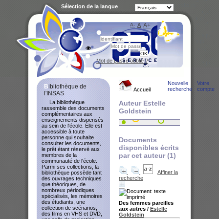
Sélection de la langue
A-
A
A+
Bibliot
Mot de passe oublié ?
Nouvelle
Votre
Bibliothèque de
recherche
compte
Accueil
l'INSAS
La bibliothèque
Auteur Estelle
rassemble des documents
Goldstein
complémentaires aux
enseignements dispensés
au sein de l'école. Elle est
accessible à toute
personne qui souhaite
Documents
consulter les documents,
disponibles écrits
le prêt étant réservé aux
par cet auteur (
1
)
membres de la
communauté de l'école.
Parmi ses collections, la
Affiner la
bibliothèque possède tant
recherche
des ouvrages techniques
que théoriques, de
nombreux périodiques
spécialisés, les mémoires
des étudiants, une
Des femmes pareilles
collection de scénarios,
aux autres
/
Estelle
des films en VHS et DVD,
Goldstein