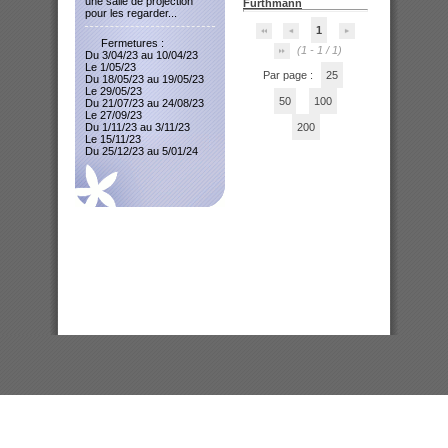
une salle de projection
Furthmann
pour les regarder...
1
Fermetures :
(1 - 1 / 1)
Du 3/04/23 au 10/04/23
Le 1/05/23
Par page :
25
Du 18/05/23 au 19/05/23
Le 29/05/23
50
100
Du 21/07/23 au 24/08/23
Le 27/09/23
Du 1/11/23 au 3/11/23
200
Le 15/11/23
Du 25/12/23 au 5/01/24