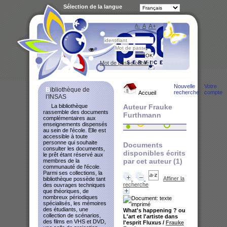
Sélection de la langue
A-
A
A+
Bibliot
Mot de passe oublié ?
Nouvelle
Votre
Bibliothèque de
recherche
compte
Accueil
l'INSAS
La bibliothèque
Auteur Frauke
rassemble des documents
Furthmann
complémentaires aux
enseignements dispensés
au sein de l'école. Elle est
accessible à toute
personne qui souhaite
Documents
consulter les documents,
disponibles écrits
le prêt étant réservé aux
par cet auteur (
1
)
membres de la
communauté de l'école.
Parmi ses collections, la
Affiner la
bibliothèque possède tant
recherche
des ouvrages techniques
que théoriques, de
nombreux périodiques
spécialisés, les mémoires
des étudiants, une
What's happening ? ou
collection de scénarios,
L'art et l'artiste dans
des films en VHS et DVD,
l'esprit Fluxus
/
Frauke