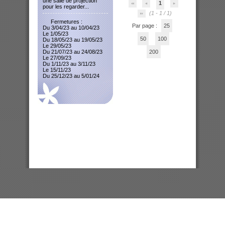
une salle de projection
1
pour les regarder...
(1 - 1 / 1)
Fermetures :
Par page :
25
Du 3/04/23 au 10/04/23
Le 1/05/23
50
100
Du 18/05/23 au 19/05/23
Le 29/05/23
Du 21/07/23 au 24/08/23
200
Le 27/09/23
Du 1/11/23 au 3/11/23
Le 15/11/23
Du 25/12/23 au 5/01/24