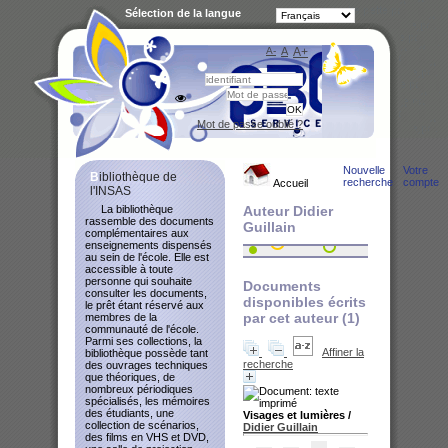
Sélection de la langue
A-
A
A+
Bibliot
Mot de passe oublié ?
Nouvelle
Votre
Bibliothèque de
recherche
compte
Accueil
l'INSAS
La bibliothèque
Auteur Didier
rassemble des documents
Guillain
complémentaires aux
enseignements dispensés
au sein de l'école. Elle est
accessible à toute
personne qui souhaite
Documents
consulter les documents,
disponibles écrits
le prêt étant réservé aux
par cet auteur (
1
)
membres de la
communauté de l'école.
Parmi ses collections, la
Affiner la
bibliothèque possède tant
recherche
des ouvrages techniques
que théoriques, de
nombreux périodiques
spécialisés, les mémoires
des étudiants, une
Visages et lumières
/
collection de scénarios,
Didier Guillain
des films en VHS et DVD,