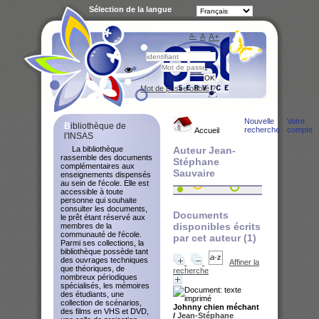
Sélection de la langue
A-
A
A+
Bibliot
Mot de passe oublié ?
Nouvelle
Votre
Bibliothèque de
recherche
compte
Accueil
l'INSAS
La bibliothèque
Auteur Jean-
rassemble des documents
Stéphane
complémentaires aux
Sauvaire
enseignements dispensés
au sein de l'école. Elle est
accessible à toute
personne qui souhaite
consulter les documents,
Documents
le prêt étant réservé aux
disponibles écrits
membres de la
communauté de l'école.
par cet auteur (
1
)
Parmi ses collections, la
bibliothèque possède tant
des ouvrages techniques
Affiner la
que théoriques, de
recherche
nombreux périodiques
spécialisés, les mémoires
des étudiants, une
collection de scénarios,
Johnny chien méchant
des films en VHS et DVD,
/
Jean-Stéphane