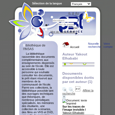
Sélection de la langue
A-
A
A+
Bibliot
Mot de passe oublié ?
Nouvelle
Votre
Bibliothèque de
recherche
compte
Accueil
l'INSAS
La bibliothèque
Auteur Yakout
rassemble des documents
Elhababi
complémentaires aux
enseignements dispensés
au sein de l'école. Elle est
accessible à toute
personne qui souhaite
Documents
consulter les documents,
disponibles écrits
le prêt étant réservé aux
par cet auteur (
1
)
membres de la
communauté de l'école.
Parmi ses collections, la
Affiner la
bibliothèque possède tant
recherche
des ouvrages techniques
que théoriques, de
nombreux périodiques
spécialisés, les mémoires
des étudiants, une
Sur les traces de
collection de scénarios,
l'image invisible
/
des films en VHS et DVD,
Yakout Elhababi