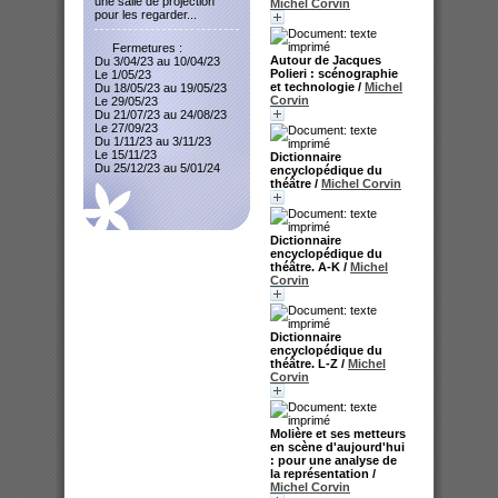
une salle de projection
Michel Corvin
pour les regarder...
Fermetures :
Autour de Jacques
Du 3/04/23 au 10/04/23
Polieri : scénographie
Le 1/05/23
et technologie
/
Michel
Du 18/05/23 au 19/05/23
Corvin
Le 29/05/23
Du 21/07/23 au 24/08/23
Le 27/09/23
Du 1/11/23 au 3/11/23
Le 15/11/23
Dictionnaire
Du 25/12/23 au 5/01/24
encyclopédique du
théâtre
/
Michel Corvin
Dictionnaire
encyclopédique du
théâtre. A-K
/
Michel
Corvin
Dictionnaire
encyclopédique du
théâtre. L-Z
/
Michel
Corvin
Molière et ses metteurs
en scène d'aujourd'hui
: pour une analyse de
la représentation
/
Michel Corvin