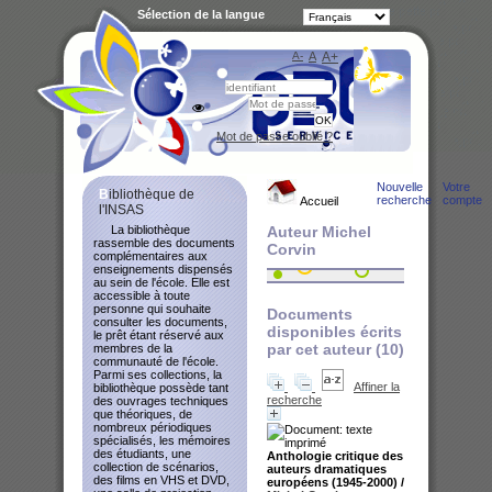
Sélection de la langue
A-
A
A+
Bibliot
Mot de passe oublié ?
Nouvelle
Votre
Bibliothèque de
recherche
compte
Accueil
l'INSAS
La bibliothèque
Auteur Michel
rassemble des documents
Corvin
complémentaires aux
enseignements dispensés
au sein de l'école. Elle est
accessible à toute
personne qui souhaite
Documents
consulter les documents,
disponibles écrits
le prêt étant réservé aux
par cet auteur (
10
)
membres de la
communauté de l'école.
Parmi ses collections, la
Affiner la
bibliothèque possède tant
recherche
des ouvrages techniques
que théoriques, de
nombreux périodiques
spécialisés, les mémoires
des étudiants, une
Anthologie critique des
collection de scénarios,
auteurs dramatiques
des films en VHS et DVD,
européens (1945-2000)
/