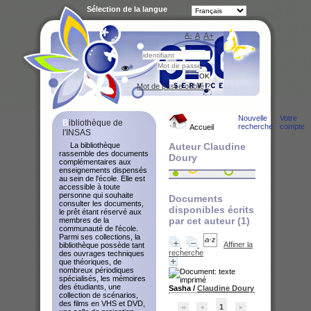
Sélection de la langue
A-
A
A+
Bibliot
Mot de passe oublié ?
Nouvelle
Votre
Bibliothèque de
recherche
compte
Accueil
l'INSAS
La bibliothèque
Auteur Claudine
rassemble des documents
Doury
complémentaires aux
enseignements dispensés
au sein de l'école. Elle est
accessible à toute
personne qui souhaite
Documents
consulter les documents,
disponibles écrits
le prêt étant réservé aux
par cet auteur (
1
)
membres de la
communauté de l'école.
Parmi ses collections, la
Affiner la
bibliothèque possède tant
recherche
des ouvrages techniques
que théoriques, de
nombreux périodiques
spécialisés, les mémoires
des étudiants, une
Sasha
/
Claudine Doury
collection de scénarios,
des films en VHS et DVD,
1