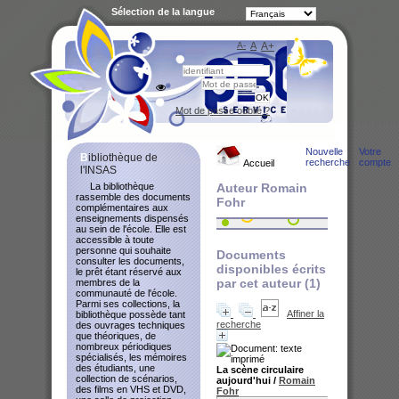
Sélection de la langue
A-
A
A+
Bibliot
Mot de passe oublié ?
Nouvelle
Votre
Bibliothèque de
recherche
compte
Accueil
l'INSAS
La bibliothèque
Auteur Romain
rassemble des documents
Fohr
complémentaires aux
enseignements dispensés
au sein de l'école. Elle est
accessible à toute
personne qui souhaite
Documents
consulter les documents,
disponibles écrits
le prêt étant réservé aux
par cet auteur (
1
)
membres de la
communauté de l'école.
Parmi ses collections, la
Affiner la
bibliothèque possède tant
recherche
des ouvrages techniques
que théoriques, de
nombreux périodiques
spécialisés, les mémoires
des étudiants, une
La scène circulaire
collection de scénarios,
aujourd'hui
/
Romain
des films en VHS et DVD,
Fohr