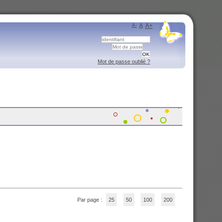
A-
A
A+
Mot de passe oublié ?
Par page :
25
50
100
200