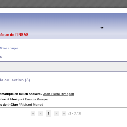
hèque de l'INSAS
Votre compte
es
a collection (
3
)
ramatique en milieu scolaire
/
Jean-Pierre Ryngaert
it-récit filmique
/
Francis Vanoye
es de théâtre
/
Richard Monod
1
(1 - 3 / 3)