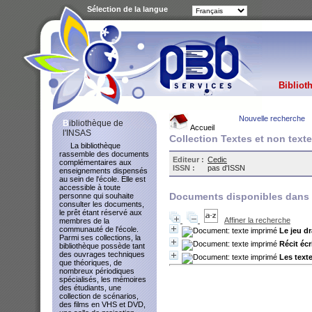
Sélection de la langue
Bibliot
Nouvelle recherche
Bibliothèque de
Accueil
l'INSAS
Collection Textes et non text
La bibliothèque
rassemble des documents
Editeur :
Cedic
complémentaires aux
ISSN :
pas d'ISSN
enseignements dispensés
au sein de l'école. Elle est
accessible à toute
Documents disponibles dans l
personne qui souhaite
consulter les documents,
le prêt étant réservé aux
Affiner la recherche
membres de la
communauté de l'école.
Le jeu d
Parmi ses collections, la
Récit écr
bibliothèque possède tant
des ouvrages techniques
Les text
que théoriques, de
nombreux périodiques
spécialisés, les mémoires
des étudiants, une
collection de scénarios,
des films en VHS et DVD,