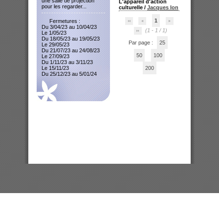
une salle de projection
L'appareil d'action
pour les regarder...
culturelle
/
Jacques Ion
1
Fermetures :
Du 3/04/23 au 10/04/23
(1 - 1 / 1)
Le 1/05/23
Du 18/05/23 au 19/05/23
Par page :
25
Le 29/05/23
Du 21/07/23 au 24/08/23
50
100
Le 27/09/23
Du 1/11/23 au 3/11/23
Le 15/11/23
200
Du 25/12/23 au 5/01/24