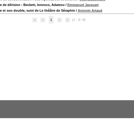
re de dérision : Beckett, Ionesco, Adamov
/
Emmanuel Jacquart
re et son double, suivi de Le théâtre de Séraphin
/
Antonin Artaud
1
(1 - 9 / 9)