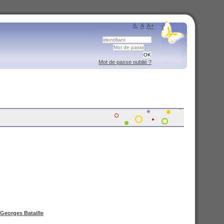
A-
A
A+
Mot de passe oublié ?
Georges Bataille