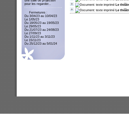
une salle de projection
pour les regarder...
Le théât
Le théât
Fermetures :
Du 3/04/23 au 10/04/23
Le 1/05/23
Du 18/05/23 au 19/05/23
Le 29/05/23
Du 21/07/23 au 24/08/23
Le 27/09/23
Du 1/11/23 au 3/11/23
Le 15/11/23
Du 25/12/23 au 5/01/24