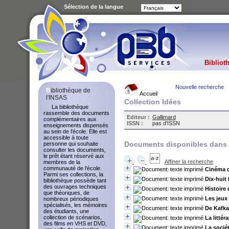
Sélection de la langue
Bibliot
Nouvelle recherche
Bibliothèque de
Accueil
l'INSAS
Collection Idées
La bibliothèque
rassemble des documents
Editeur :
Gallimard
complémentaires aux
ISSN :
pas d'ISSN
enseignements dispensés
au sein de l'école. Elle est
accessible à toute
Documents disponibles dans l
personne qui souhaite
consulter les documents,
le prêt étant réservé aux
Affiner la recherche
membres de la
communauté de l'école.
Cinéma d
Parmi ses collections, la
Dix-huit 
bibliothèque possède tant
des ouvrages techniques
Histoire
que théoriques, de
Les jeux
nombreux périodiques
spécialisés, les mémoires
De Kafka
des étudiants, une
collection de scénarios,
La littér
des films en VHS et DVD,
La socié