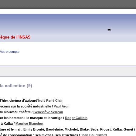
hèque de l'INSAS
Votre compte
a collection (
9
)
'hier, cinéma d'aujourd'hui
/
René Clair
leçons sur la société industrielle
/
Paul Aron
 du Nouveau théâtre
/
Geneviève Serreau
 et les hommes : le masque et le vertige
/
Roger Caillois
 à Kafka
/
Maurice Blanchot
ature et le mal : Emily Brontë, Baudelaire, Michelet, Blake, Sade, Proust, Kafka, Genet
/
té de consommation : ses mythes, ses structures
/
Jean Baudrillard