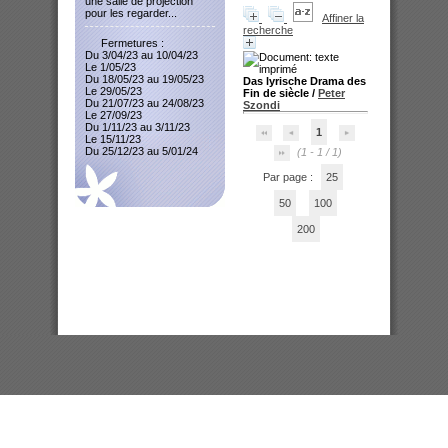
une salle de projection
pour les regarder...
Affiner la
recherche
Fermetures :
Du 3/04/23 au 10/04/23
Le 1/05/23
Du 18/05/23 au 19/05/23
Das lyrische Drama des
Le 29/05/23
Fin de siècle
/
Peter
Du 21/07/23 au 24/08/23
Szondi
Le 27/09/23
Du 1/11/23 au 3/11/23
1
Le 15/11/23
Du 25/12/23 au 5/01/24
(1 - 1 / 1)
Par page :
25
50
100
200