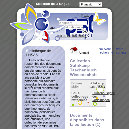
Sélection de la langue
A-
A
A+
Bibliot
Mot de passe oublié ?
Nouvelle
Votre
Bibliothèque de
recherche
compte
Accueil
l'INSAS
La bibliothèque
Collection
rassemble des documents
Suhrkamp-
complémentaires aux
Taschenbuch
enseignements dispensés
au sein de l'école. Elle est
Wissenschaft
accessible à toute
personne qui souhaite
Editeur :
Suhrkamp
consulter les documents,
ISSN :
pas d'ISSN
le prêt étant réservé aux
membres de la
Sous-
Studienausgabe
communauté de l'école.
collections
der
Parmi ses collections, la
rattachées
Vorlesungen
bibliothèque possède tant
:
des ouvrages techniques
que théoriques, de
nombreux périodiques
Documents
spécialisés, les mémoires
des étudiants, une
disponibles dans
collection de scénarios,
la collection (
1
)
des films en VHS et DVD,