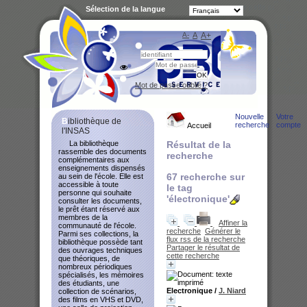
Sélection de la langue
A-
A
A+
Bibliot
Mot de passe oublié ?
Nouvelle
Votre
Bibliothèque de
recherche
compte
Accueil
l'INSAS
La bibliothèque
Résultat de la
rassemble des documents
recherche
complémentaires aux
enseignements dispensés
67
recherche sur
au sein de l'école. Elle est
accessible à toute
le tag
personne qui souhaite
'électronique'
consulter les documents,
le prêt étant réservé aux
membres de la
Affiner la
communauté de l'école.
recherche
Générer le
Parmi ses collections, la
flux rss de la recherche
bibliothèque possède tant
Partager le résultat de
des ouvrages techniques
cette recherche
que théoriques, de
nombreux périodiques
spécialisés, les mémoires
des étudiants, une
Electronique
/
J. Niard
collection de scénarios,
des films en VHS et DVD,