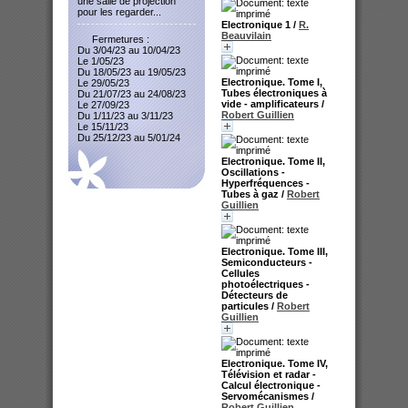
une salle de projection
pour les regarder...
Electronique 1
/
R.
Beauvilain
Fermetures :
Du 3/04/23 au 10/04/23
Le 1/05/23
Du 18/05/23 au 19/05/23
Electronique. Tome I,
Le 29/05/23
Tubes électroniques à
Du 21/07/23 au 24/08/23
vide - amplificateurs
/
Le 27/09/23
Robert Guillien
Du 1/11/23 au 3/11/23
Le 15/11/23
Du 25/12/23 au 5/01/24
Electronique. Tome II,
Oscillations -
Hyperfréquences -
Tubes à gaz
/
Robert
Guillien
Electronique. Tome III,
Semiconducteurs -
Cellules
photoélectriques -
Détecteurs de
particules
/
Robert
Guillien
Electronique. Tome IV,
Télévision et radar -
Calcul électronique -
Servomécanismes
/
Robert Guillien