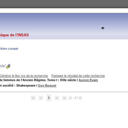
hèque de l'INSAS
Votre compte
cle'
Générer le flux rss de la recherche
Partager le résultat de cette recherche
de femmes de l'Ancien Régime. Tome I : XVIe siècle
/
Aurore Evain
et société : Shakespeare
/
Guy Boquet
1
(1 - 2 / 2)