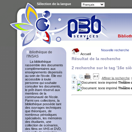
Sélection de la langue
Bibliot
Nouvelle recherche
Bibliothèque de
Accueil
l'INSAS
Résultat de la recherche
La bibliothèque
rassemble des documents
2
recherche sur le tag
'16e siè
complémentaires aux
enseignements dispensés
au sein de l'école. Elle est
Affiner la recherche
accessible à toute
Théâtre 
personne qui souhaite
consulter les documents,
Théâtre 
le prêt étant réservé aux
membres de la
communauté de l'école.
Parmi ses collections, la
bibliothèque possède tant
des ouvrages techniques
que théoriques, de
nombreux périodiques
spécialisés, les mémoires
des étudiants, une
collection de scénarios,
des films en VHS et DVD,