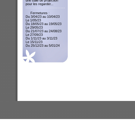
une salle de projection
pour les regarder...
Fermetures :
Du 3/04/23 au 10/04/23
Le 1/05/23
Du 18/05/23 au 19/05/23
Le 29/05/23
Du 21/07/23 au 24/08/23
Le 27/09/23
Du 1/11/23 au 3/11/23
Le 15/11/23
Du 25/12/23 au 5/01/24