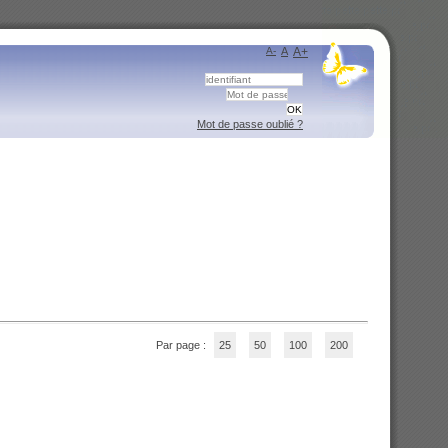
A-
A
A+
Mot de passe oublié ?
Par page :
25
50
100
200