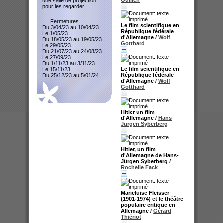
une salle de projection
pour les regarder...
Fermetures :
Le film scientifique en
Du 3/04/23 au 10/04/23
République fédérale
Le 1/05/23
d'Allemagne
/
Wolf
Du 18/05/23 au 19/05/23
Gotthard
Le 29/05/23
Du 21/07/23 au 24/08/23
Le 27/09/23
Du 1/11/23 au 3/11/23
Le film scientifique en
Le 15/11/23
République fédérale
Du 25/12/23 au 5/01/24
d'Allemagne
/
Wolf
Gotthard
Hitler un film
d'Allemagne
/
Hans
Jürgen Syberberg
Hitler, un film
d'Allemagne de Hans-
Jürgen Syberberg
/
Rochelle Fack
Marieluise Fleisser
(1901-1974) et le théâtre
populaire critique en
Allemagne
/
Gérard
Thiériot