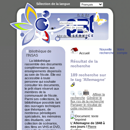
Sélection de la langue
A-
A
A+
Bibliot
Mot de passe oublié ?
Nouvelle
Votre
Bibliothèque de
recherche
compte
Accueil
l'INSAS
La bibliothèque
Résultat de la
rassemble des documents
recherche
complémentaires aux
enseignements dispensés
189
recherche sur
au sein de l'école. Elle est
accessible à toute
le tag
'Allemagne'
personne qui souhaite
consulter les documents,
le prêt étant réservé aux
membres de la
Affiner la
communauté de l'école.
recherche
Générer le
Parmi ses collections, la
flux rss de la recherche
bibliothèque possède tant
Partager le résultat de
des ouvrages techniques
cette recherche
que théoriques, de
nombreux périodiques
spécialisés, les mémoires
des étudiants, une
L'Allemagne de 1848 à
collection de scénarios,
nos jours
/
Pierre
des films en VHS et DVD,
Guillen