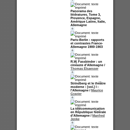
Panorama des
littératures. Tome 3,
Provence, Espagne,
Amérique Latine, Italie,
Allemagne
Paris-Berlin : rapports
et contrastes France-
Allemagne 1900-1903
R.W. Fassbinder : un
cinéaste d'Allemagne
/
Thomas Elsaesser
Strindberg et le théâtre
moderne : [vol.] I :
l'Allemagne
/
Maurice
Gravier
La télécommunication
en République fédérale
d'Allemagne
/
Manfred
Jenke