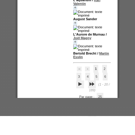
Valentin
August Sander
L'Aurore de Murnau
/
Joël Magny
Bertold Brecht
/
Martin
Esslin
1
2
3
4
5
6
(1 - 20 /
189)
Par page :
25
50
100
200