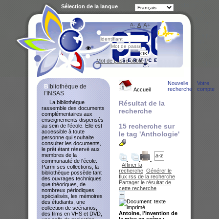
Sélection de la langue
A-
A
A+
Bibliot
Mot de passe oublié ?
Nouvelle
Votre
Bibliothèque de
recherche
compte
Accueil
l'INSAS
La bibliothèque
Résultat de la
rassemble des documents
recherche
complémentaires aux
enseignements dispensés
15
recherche sur
au sein de l'école. Elle est
accessible à toute
le tag
'Anthologie'
personne qui souhaite
consulter les documents,
le prêt étant réservé aux
membres de la
communauté de l'école.
Affiner la
Parmi ses collections, la
recherche
Générer le
bibliothèque possède tant
flux rss de la recherche
des ouvrages techniques
Partager le résultat de
que théoriques, de
cette recherche
nombreux périodiques
spécialisés, les mémoires
des étudiants, une
collection de scénarios,
Antoine, l'invention de
des films en VHS et DVD,
la mise en scène :