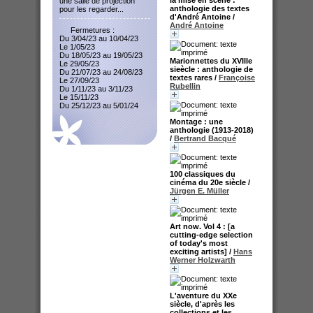
une salle de projection
anthologie des textes
pour les regarder...
d'André Antoine
/
André Antoine
Fermetures :
Du 3/04/23 au 10/04/23
Le 1/05/23
Du 18/05/23 au 19/05/23
Marionnettes du XVIIIe
Le 29/05/23
sieècle : anthologie de
Du 21/07/23 au 24/08/23
textes rares
/
Françoise
Le 27/09/23
Rubellin
Du 1/11/23 au 3/11/23
Le 15/11/23
Du 25/12/23 au 5/01/24
Montage : une
anthologie (1913-2018)
/
Bertrand Bacqué
100 classiques du
cinéma du 20e siècle
/
Jürgen E. Müller
Art now. Vol 4 : [a
cutting-edge selection
of today's most
exciting artists]
/
Hans
Werner Holzwarth
L'aventure du XXe
siècle, d'après les
collections et les