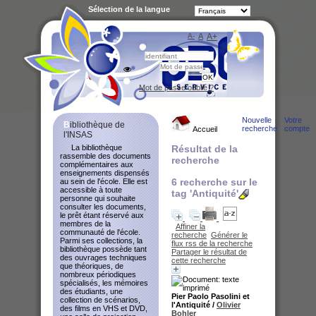
Sélection de la langue
A-
A
A+
Bibliot
Mot de passe oublié ?
Nouvelle
Votre
Bibliothèque de
recherche
compte
Accueil
l'INSAS
La bibliothèque
Résultat de la
rassemble des documents
recherche
complémentaires aux
enseignements dispensés
6
recherche sur le
au sein de l'école. Elle est
accessible à toute
tag
'Antiquité'
personne qui souhaite
consulter les documents,
le prêt étant réservé aux
membres de la
Affiner la
communauté de l'école.
recherche
Générer le
Parmi ses collections, la
flux rss de la recherche
bibliothèque possède tant
Partager le résultat de
des ouvrages techniques
cette recherche
que théoriques, de
nombreux périodiques
spécialisés, les mémoires
des étudiants, une
Pier Paolo Pasolini et
collection de scénarios,
l'Antiquité
/
Olivier
des films en VHS et DVD,
Bohler