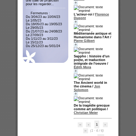
une salle de projection
pour les regarder...
Fermetures :
L'acteur-roi
/
Florence
Du 3/04/23 au 10/04/23
Dupont
Le 1/05/23
Du 18/05/23 au 19/05/23
Le 29/05/23
Du 21/07/23 au 24/08/23
Méditerranée antique et
Le 27/09/23
Humanisme dans l'Art
/
Du 1/11/23 au 3/11/23
Pierre Gilbert
Le 15/11/23
Du 25/12/23 au 5/01/24
Sappho : histoire d’un
poète, et traduction
intégrale de l’oeuvre
/
Édith Mora
The Ancient world in
the cinema
/
Jon
Solomon
De la tragédie grecque
comme art politique
/
Christian Meier
1
(1 - 6 / 6)