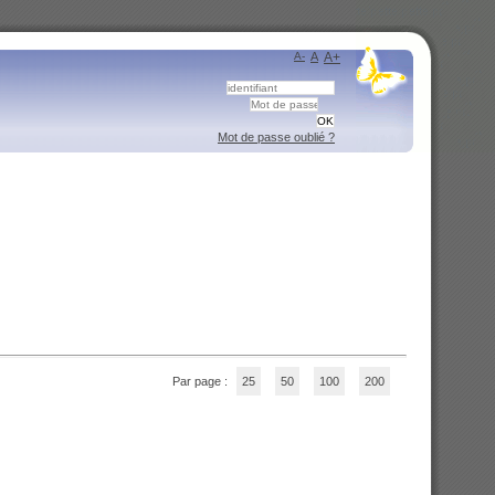
A-
A
A+
Mot de passe oublié ?
Par page :
25
50
100
200