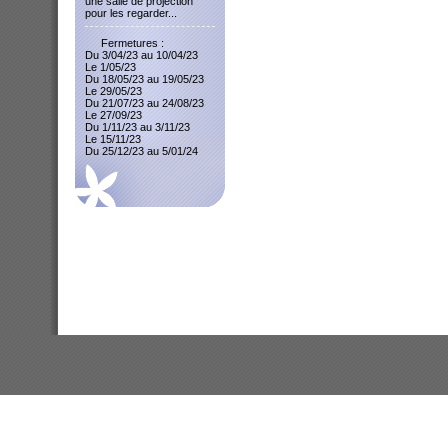
une salle de projection
pour les regarder...
Fermetures :
Du 3/04/23 au 10/04/23
Le 1/05/23
Du 18/05/23 au 19/05/23
Le 29/05/23
Du 21/07/23 au 24/08/23
Le 27/09/23
Du 1/11/23 au 3/11/23
Le 15/11/23
Du 25/12/23 au 5/01/24