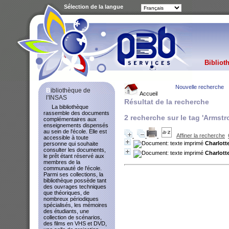
Sélection de la langue
Bibliot
Nouvelle recherche
Bibliothèque de
Accueil
l'INSAS
Résultat de la recherche
La bibliothèque
rassemble des documents
2
recherche sur le tag
'Armstro
complémentaires aux
enseignements dispensés
au sein de l'école. Elle est
Affiner la recherche
accessible à toute
Charlott
personne qui souhaite
consulter les documents,
Charlott
le prêt étant réservé aux
membres de la
communauté de l'école.
Parmi ses collections, la
bibliothèque possède tant
des ouvrages techniques
que théoriques, de
nombreux périodiques
spécialisés, les mémoires
des étudiants, une
collection de scénarios,
des films en VHS et DVD,