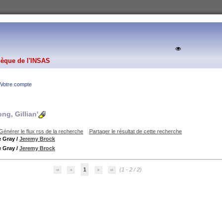
hèque de l'INSAS
Votre compte
ng, Gillian'
Générer le flux rss de la recherche
Partager le résultat de cette recherche
e Gray
/
Jeremy Brock
e Gray
/
Jeremy Brock
1
(1 - 2 / 2)