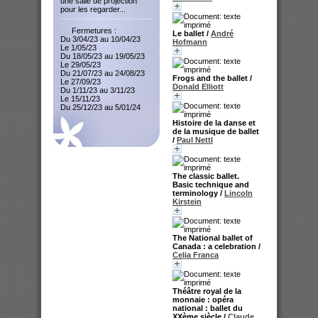
une salle de projection
pour les regarder...
Fermetures :
Le ballet
/
André
Du 3/04/23 au 10/04/23
Hofmann
Le 1/05/23
Du 18/05/23 au 19/05/23
Le 29/05/23
Du 21/07/23 au 24/08/23
Frogs and the ballet
/
Le 27/09/23
Donald Elliott
Du 1/11/23 au 3/11/23
Le 15/11/23
Du 25/12/23 au 5/01/24
Histoire de la danse et
de la musique de ballet
/
Paul Nettl
The classic ballet.
Basic technique and
terminology
/
Lincoln
Kirstein
The National ballet of
Canada : a celebration
/
Celia Franca
Théâtre royal de la
monnaie : opéra
national : ballet du
XXème siècle
/
Claude