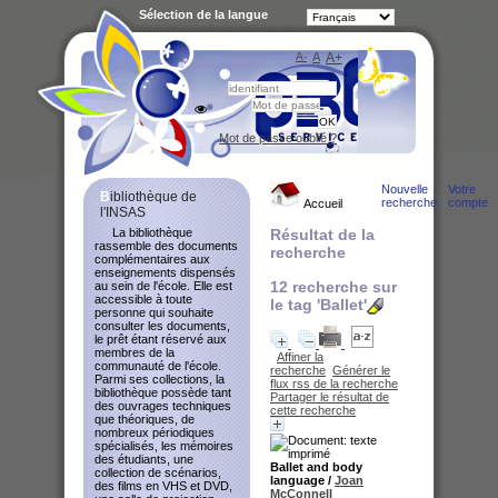
Sélection de la langue
A-
A
A+
Bibliot
Mot de passe oublié ?
Nouvelle
Votre
Bibliothèque de
recherche
compte
Accueil
l'INSAS
La bibliothèque
Résultat de la
rassemble des documents
recherche
complémentaires aux
enseignements dispensés
12
recherche sur
au sein de l'école. Elle est
accessible à toute
le tag
'Ballet'
personne qui souhaite
consulter les documents,
le prêt étant réservé aux
membres de la
Affiner la
communauté de l'école.
recherche
Générer le
Parmi ses collections, la
flux rss de la recherche
bibliothèque possède tant
Partager le résultat de
des ouvrages techniques
cette recherche
que théoriques, de
nombreux périodiques
spécialisés, les mémoires
des étudiants, une
Ballet and body
collection de scénarios,
language
/
Joan
des films en VHS et DVD,
McConnell