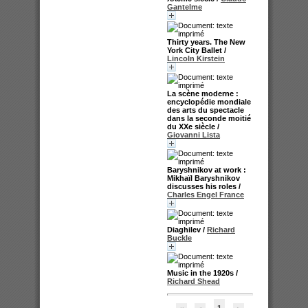
Gantelme
Thirty years. The New
York City Ballet
/
Lincoln Kirstein
La scène moderne :
encyclopédie mondiale
des arts du spectacle
dans la seconde moitié
du XXe siècle
/
Giovanni Lista
Baryshnikov at work :
Mikhaïl Baryshnikov
discusses his roles
/
Charles Engel France
Diaghilev
/
Richard
Buckle
Music in the 1920s
/
Richard Shead
1