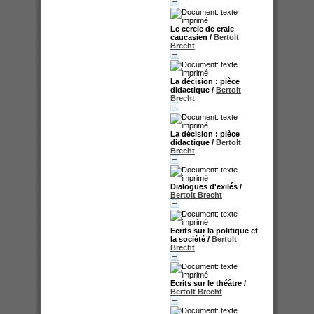
Le cercle de craie
caucasien
/
Bertolt
Brecht
La décision : pièce
didactique
/
Bertolt
Brecht
La décision : pièce
didactique
/
Bertolt
Brecht
Dialogues d'exilés
/
Bertolt Brecht
Ecrits sur la politique et
la société
/
Bertolt
Brecht
Ecrits sur le théâtre
/
Bertolt Brecht