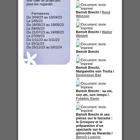
une salle de projection
pour les regarder...
Bertolt Brecht
/
René
Fermetures :
Wintzen
Du 3/04/23 au 10/04/23
Le 1/05/23
Du 18/05/23 au 19/05/23
Le 29/05/23
Bertolt Brecht
/
Walter
Du 21/07/23 au 24/08/23
Weideli
Le 27/09/23
Du 1/11/23 au 3/11/23
Le 15/11/23
Du 25/12/23 au 5/01/24
Bertolt Brecht
Bertolt Brecht,
Margarethe von Trotta
/
Dominique Bax
Bertolt Brecht : sa vie,
son art, son temps
/
Frédéric Ewen
Bertolt Brecht et ses
pièces sur le facisme :
le Groupov et la
préparation d'un
spectacle sur le
génocide au Rwanda
/
Benoît Luporsi