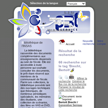
Sélection de la langue
A-
A
A+
Bibliot
Mot de passe oublié ?
Nouvelle
Votre
Bibliothèque de
recherche
compte
Accueil
l'INSAS
La bibliothèque
Résultat de la
rassemble des documents
recherche
complémentaires aux
enseignements dispensés
66
recherche sur
au sein de l'école. Elle est
accessible à toute
le tag
'Brecht,
personne qui souhaite
Bertolt'
consulter les documents,
le prêt étant réservé aux
membres de la
Affiner la
communauté de l'école.
recherche
Générer le
Parmi ses collections, la
flux rss de la recherche
bibliothèque possède tant
Partager le résultat de
des ouvrages techniques
cette recherche
que théoriques, de
nombreux périodiques
spécialisés, les mémoires
des étudiants, une
Bertolt Brecht
/
collection de scénarios,
Geneviève Serreau
des films en VHS et DVD,