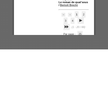
Le roman de quat'sous
/
Bertolt Brecht
1
2
3
4
(1 - 20 / 66)
Par page :
25
50
100
200