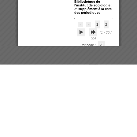
Bibliothèque de
l'institut de sociologie :
2° supplément à la liste
des périodiques
1
2
(1 - 20 /
35)
Par page :
25
50
100
200