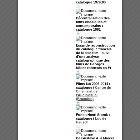
catalogue 1979;80
Décentralisation des
films classiques et
contemporains :
catalogue 1981
Essai de reconstruction
du catalogue français
de la star-film ; suivi
d'une analyse
catalographique des
films de Georges
Mélies recensés en Fr
Films lab 2006-2014 :
catalogue
/
Centre du
Cinéma et de
l'Audiovisuel
(Bruxelles)
Fonds Henri Storck :
catalogue
/
Luc de
Heusch
De Gustave A. à Marcel