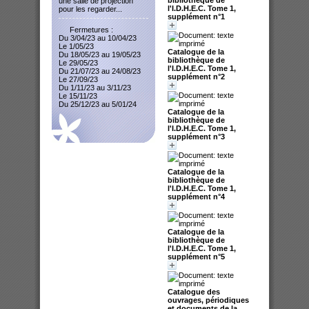
une salle de projection
l'I.D.H.E.C. Tome 1,
pour les regarder...
supplément n°1
Fermetures :
Du 3/04/23 au 10/04/23
Le 1/05/23
Catalogue de la
Du 18/05/23 au 19/05/23
bibliothèque de
Le 29/05/23
l'I.D.H.E.C. Tome 1,
Du 21/07/23 au 24/08/23
supplément n°2
Le 27/09/23
Du 1/11/23 au 3/11/23
Le 15/11/23
Du 25/12/23 au 5/01/24
Catalogue de la
bibliothèque de
l'I.D.H.E.C. Tome 1,
supplément n°3
Catalogue de la
bibliothèque de
l'I.D.H.E.C. Tome 1,
supplément n°4
Catalogue de la
bibliothèque de
l'I.D.H.E.C. Tome 1,
supplément n°5
Catalogue des
ouvrages, périodiques
et documents de la