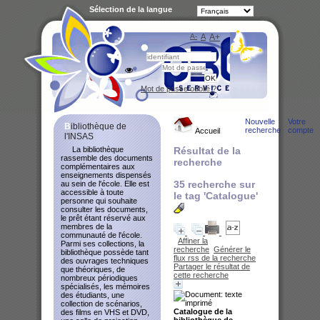
Sélection de la langue
A-
A
A+
Bibliot
Mot de passe oublié ?
Nouvelle
Votre
Bibliothèque de
recherche
compte
Accueil
l'INSAS
La bibliothèque
Résultat de la
rassemble des documents
recherche
complémentaires aux
enseignements dispensés
35
recherche sur
au sein de l'école. Elle est
accessible à toute
le tag
'Catalogue'
personne qui souhaite
consulter les documents,
le prêt étant réservé aux
membres de la
communauté de l'école.
Affiner la
Parmi ses collections, la
recherche
Générer le
bibliothèque possède tant
flux rss de la recherche
des ouvrages techniques
Partager le résultat de
que théoriques, de
cette recherche
nombreux périodiques
spécialisés, les mémoires
des étudiants, une
collection de scénarios,
Catalogue de la
des films en VHS et DVD,
bibliothèque de