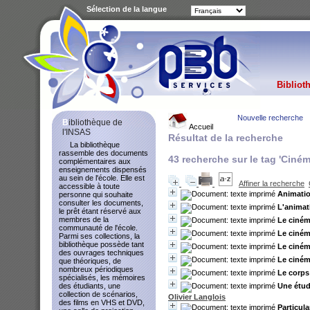
Sélection de la langue
Bibliot
Nouvelle recherche
Bibliothèque de
Accueil
l'INSAS
Résultat de la recherche
La bibliothèque
rassemble des documents
43
recherche sur le tag
'Ciném
complémentaires aux
enseignements dispensés
au sein de l'école. Elle est
Affiner la recherche
accessible à toute
Animatio
personne qui souhaite
consulter les documents,
L'animat
le prêt étant réservé aux
membres de la
Le ciném
communauté de l'école.
Le ciném
Parmi ses collections, la
bibliothèque possède tant
Le ciném
des ouvrages techniques
Le ciném
que théoriques, de
nombreux périodiques
Le corps 
spécialisés, les mémoires
Une étud
des étudiants, une
collection de scénarios,
Olivier Langlois
des films en VHS et DVD,
Particul