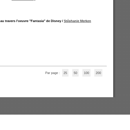
u travers l'oeuvre "Fantasia" de Disney
/
Stéphanie Merken
Par page :
25
50
100
200