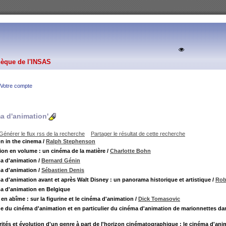
hèque de l'INSAS
Votre compte
a d'animation'
Générer le flux rss de la recherche
Partager le résultat de cette recherche
n in the cinema
/
Ralph Stephenson
ion en volume : un cinéma de la matière
/
Charlotte Bohn
a d'animation
/
Bernard Génin
a d'animation
/
Sébastien Denis
a d'animation avant et après Walt Disney : un panorama historique et artistique
/
Rob
a d'animation en Belgique
en abîme : sur la figurine et le cinéma d'animation
/
Dick Tomasovic
e du cinéma d'animation et en particulier du cinéma d'animation de marionnettes dan
arités et évolution d'un genre à part de l'horizon cinématographique : le cinéma d'ani