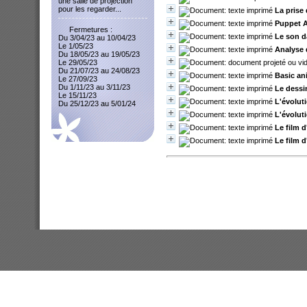
une salle de projection
pour les regarder...
La prise
Puppet A
Fermetures :
Le son d
Du 3/04/23 au 10/04/23
Le 1/05/23
Analyse 
Du 18/05/23 au 19/05/23
Le 29/05/23
Du 21/07/23 au 24/08/23
Basic an
Le 27/09/23
Du 1/11/23 au 3/11/23
Le dessi
Le 15/11/23
L'évolut
Du 25/12/23 au 5/01/24
L'évolut
Le film 
Le film 