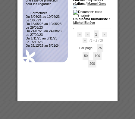
une salle de projection
réalités
/
Marcel Oms
pour les regarder...
Fermetures :
Du 3/04/23 au 10/04/23
Un cinéma humaniste
/
Le 1/05/23
Michel Estève
Du 18/05/23 au 19/05/23
Le 29/05/23
Du 21/07/23 au 24/08/23
1
Le 27/09/23
Du 1/11/23 au 3/11/23
(1 - 2 / 2)
Le 15/11/23
Du 25/12/23 au 5/01/24
Par page :
25
50
100
200