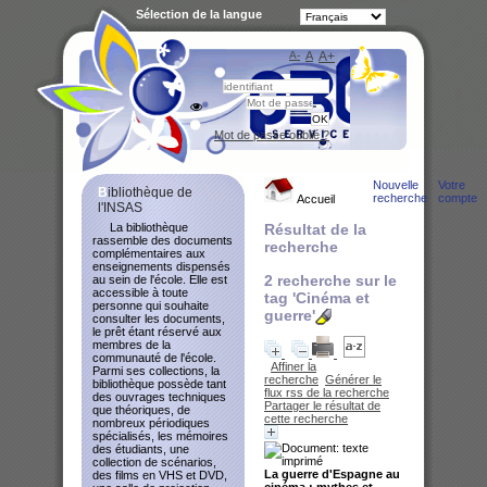
Sélection de la langue
A-
A
A+
Bibliot
Mot de passe oublié ?
Nouvelle
Votre
Bibliothèque de
recherche
compte
Accueil
l'INSAS
La bibliothèque
Résultat de la
rassemble des documents
recherche
complémentaires aux
enseignements dispensés
2
recherche sur le
au sein de l'école. Elle est
accessible à toute
tag
'Cinéma et
personne qui souhaite
guerre'
consulter les documents,
le prêt étant réservé aux
membres de la
communauté de l'école.
Affiner la
Parmi ses collections, la
recherche
Générer le
bibliothèque possède tant
flux rss de la recherche
des ouvrages techniques
Partager le résultat de
que théoriques, de
cette recherche
nombreux périodiques
spécialisés, les mémoires
des étudiants, une
collection de scénarios,
La guerre d'Espagne au
des films en VHS et DVD,
cinéma : mythes et