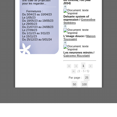
une salle de projection
2014)
pour les regarder...
Fermetures :
Du 3/04/23 au 10/04/23
Delsarte system of
Le 1/05/23
expression
/
Geneviève
Du 18/05/23 au 19/05/23
Stebbins
Le 29/05/23
Du 21/07/23 au 24/08/23
Le 27/09/23
Du 1/11/23 au 3/11/23
L'image douce
/
Manon
Le 15/11/23
Toussaint
Du 25/12/23 au 5/01/24
Les neurones miroirs
/
Gaicomo Rizzolatti
1
(1 - 5 / 5)
Par page :
25
50
100
200