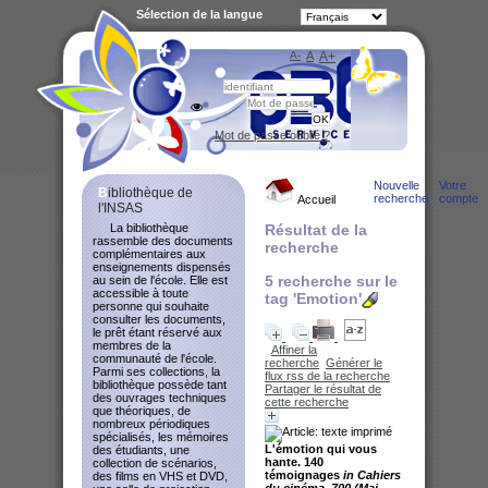
Sélection de la langue
A-
A
A+
Bibliot
Mot de passe oublié ?
Nouvelle
Votre
Bibliothèque de
recherche
compte
Accueil
l'INSAS
La bibliothèque
Résultat de la
rassemble des documents
recherche
complémentaires aux
enseignements dispensés
5
recherche sur le
au sein de l'école. Elle est
accessible à toute
tag
'Emotion'
personne qui souhaite
consulter les documents,
le prêt étant réservé aux
membres de la
Affiner la
communauté de l'école.
recherche
Générer le
Parmi ses collections, la
flux rss de la recherche
bibliothèque possède tant
Partager le résultat de
des ouvrages techniques
cette recherche
que théoriques, de
nombreux périodiques
spécialisés, les mémoires
L'émotion qui vous
des étudiants, une
hante. 140
collection de scénarios,
témoignages
in Cahiers
des films en VHS et DVD,
du cinéma, 700 (Mai