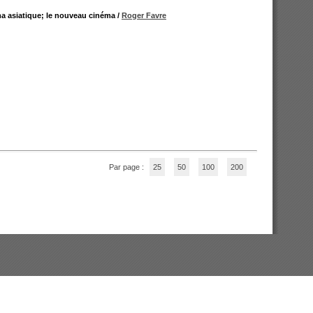
ma asiatique; le nouveau cinéma
/
Roger Favre
Par page :
25
50
100
200