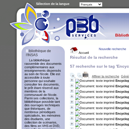
Sélection de la langue
Bibliot
Nouvelle recherche
Bibliothèque de
Accueil
l'INSAS
Résultat de la recherche
La bibliothèque
rassemble des documents
57
recherche sur le tag
'Encyc
complémentaires aux
enseignements dispensés
au sein de l'école. Elle est
Affiner la recherche
Génér
accessible à toute
Encyclop
personne qui souhaite
consulter les documents,
Encyclop
le prêt étant réservé aux
membres de la
Encyclop
communauté de l'école.
Encyclop
Parmi ses collections, la
bibliothèque possède tant
Encyclop
des ouvrages techniques
Encyclop
que théoriques, de
nombreux périodiques
Encyclop
spécialisés, les mémoires
Encyclop
des étudiants, une
collection de scénarios,
Encyclop
des films en VHS et DVD,