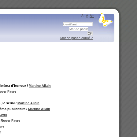
A-
A
A+
Mot de passe oublié ?
cinéma d'horreur
/
Martine Allain
oger Favre
 le serial
/
Martine Allain
éma publicitaire
/
Martine Allain
avre
/
Roger Favre
vre
e