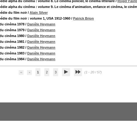
die alpha du cinéma : volume 8. Le cinéma policier, le cinéma littéraire
/
Roger Favre
édie alpha du cinéma : volume 9. Le cinéma d'animation, enfance et cinéma, le ciné
édie du film noir
/
Alain Silver
édie du film noir : volume 1, USA 1912-1960
/
Patrick Brion
du cinéma 1978
/
Danièle Heymann
du cinéma 1979
/
Danièle Heymann
du cinéma 1980
/
Danièle Heymann
du cinéma 1981
/
Danièle Heymann
du cinéma 1982
/
Danièle Heymann
du cinéma 1983
/
Danièle Heymann
du cinéma 1984
/
Danièle Heymann
1
2
3
(1 - 20 / 57)