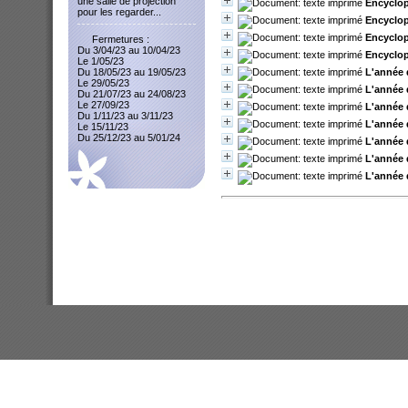
une salle de projection
Encyclopé
pour les regarder...
Encyclop
Encyclop
Fermetures :
Du 3/04/23 au 10/04/23
Encyclop
Le 1/05/23
L'année 
Du 18/05/23 au 19/05/23
Le 29/05/23
L'année 
Du 21/07/23 au 24/08/23
Le 27/09/23
L'année 
Du 1/11/23 au 3/11/23
L'année 
Le 15/11/23
Du 25/12/23 au 5/01/24
L'année 
L'année 
L'année 