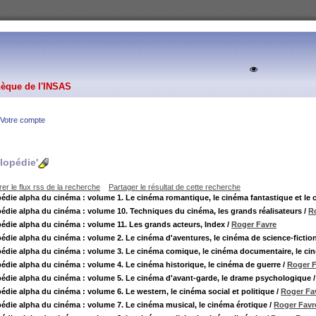
hèque de l'INSAS
Votre compte
lopédie'
er le flux rss de la recherche
Partager le résultat de cette recherche
édie alpha du cinéma : volume 1. Le cinéma romantique, le cinéma fantastique et le 
édie alpha du cinéma : volume 10. Techniques du cinéma, les grands réalisateurs
/
R
édie alpha du cinéma : volume 11. Les grands acteurs, Index
/
Roger Favre
édie alpha du cinéma : volume 2. Le cinéma d'aventures, le cinéma de science-fiction,
édie alpha du cinéma : volume 3. Le cinéma comique, le cinéma documentaire, le cin
édie alpha du cinéma : volume 4. Le cinéma historique, le cinéma de guerre
/
Roger F
édie alpha du cinéma : volume 5. Le cinéma d'avant-garde, le drame psychologique
édie alpha du cinéma : volume 6. Le western, le cinéma social et politique
/
Roger Fa
édie alpha du cinéma : volume 7. Le cinéma musical, le cinéma érotique
/
Roger Favr