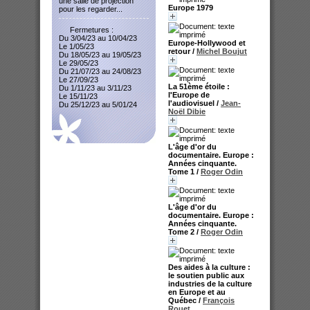
une salle de projection
Europe 1979
pour les regarder...
Fermetures :
Du 3/04/23 au 10/04/23
Europe-Hollywood et
Le 1/05/23
retour
/
Michel Boujut
Du 18/05/23 au 19/05/23
Le 29/05/23
Du 21/07/23 au 24/08/23
Le 27/09/23
La 51ème étoile :
Du 1/11/23 au 3/11/23
l'Europe de
Le 15/11/23
l'audiovisuel
/
Jean-
Du 25/12/23 au 5/01/24
Noël Dibie
L'âge d'or du
documentaire. Europe :
Années cinquante.
Tome 1
/
Roger Odin
L'âge d'or du
documentaire. Europe :
Années cinquante.
Tome 2
/
Roger Odin
Des aides à la culture :
le soutien public aux
industries de la culture
en Europe et au
Québec
/
François
Rouet