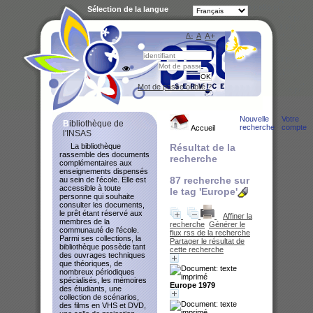
Sélection de la langue
A-
A
A+
Bibliot
Mot de passe oublié ?
Nouvelle
Votre
Bibliothèque de
recherche
compte
Accueil
l'INSAS
La bibliothèque
Résultat de la
rassemble des documents
recherche
complémentaires aux
enseignements dispensés
87
recherche sur
au sein de l'école. Elle est
accessible à toute
le tag
'Europe'
personne qui souhaite
consulter les documents,
le prêt étant réservé aux
Affiner la
membres de la
recherche
Générer le
communauté de l'école.
flux rss de la recherche
Parmi ses collections, la
Partager le résultat de
bibliothèque possède tant
cette recherche
des ouvrages techniques
que théoriques, de
nombreux périodiques
spécialisés, les mémoires
Europe 1979
des étudiants, une
collection de scénarios,
des films en VHS et DVD,