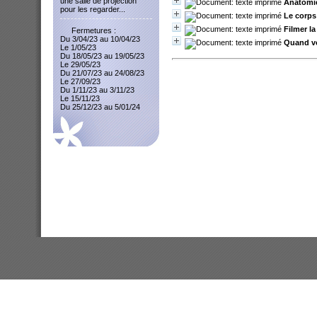
une salle de projection
Anatomie
pour les regarder...
Le corps 
Filmer l
Fermetures :
Du 3/04/23 au 10/04/23
Quand vo
Le 1/05/23
Du 18/05/23 au 19/05/23
Le 29/05/23
Du 21/07/23 au 24/08/23
Le 27/09/23
Du 1/11/23 au 3/11/23
Le 15/11/23
Du 25/12/23 au 5/01/24