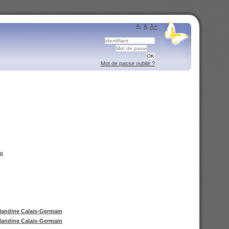
A-
A
A+
Mot de passe oublié ?
su
landine Calais-Germain
landine Calais-Germain