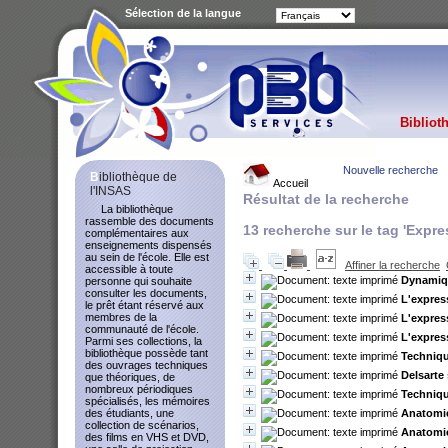
Sélection de la langue
Bibliot
Nouvelle recherche
Bibliothèque de
Accueil
l'INSAS
Résultat de la recherche
La bibliothèque
rassemble des documents
13
recherche sur le tag
'Expre
complémentaires aux
enseignements dispensés
au sein de l'école. Elle est
Affiner la recherche
accessible à toute
Dynamique
personne qui souhaite
consulter les documents,
L'expres
le prêt étant réservé aux
membres de la
L'expres
communauté de l'école.
L'expres
Parmi ses collections, la
bibliothèque possède tant
Techniqu
des ouvrages techniques
Delsarte
que théoriques, de
nombreux périodiques
Techniqu
spécialisés, les mémoires
Anatomie
des étudiants, une
collection de scénarios,
Anatomie
des films en VHS et DVD,