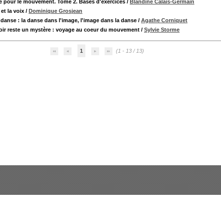
 pour le mouvement. Tome 2. Bases d'exercices
/
Blandine Calais-Germain
et la voix
/
Dominique Grosjean
a danse : la danse dans l'image, l'image dans la danse
/
Agathe Corniquet
ir reste un mystère : voyage au coeur du mouvement
/
Sylvie Storme
1
(1 - 13 / 13)