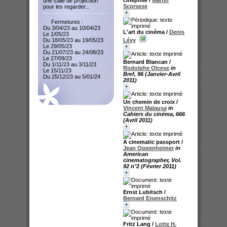
une salle de projection
Scorsese
pour les regarder...
Fermetures :
Du 3/04/23 au 10/04/23
L'art du cinéma
/
Denis
Le 1/05/23
Lévy
Du 18/05/23 au 19/05/23
Le 29/05/23
Du 21/07/23 au 24/08/23
Le 27/09/23
Bernard Blancan
/
Du 1/11/23 au 3/11/23
Rodolphe Olcese
in
Le 15/11/23
Bref, 96 (Janvier-Avril
Du 25/12/23 au 5/01/24
2011)
Un chemin de croix
/
Vincent Malausa
in
Cahiers du cinéma, 666
(Avril 2011)
A cinematic passport
/
Jean Oppenheimer
in
American
cinematographer, Vol.
92 n°2 (Février 2011)
Ernst Lubitsch
/
Bernard Eisenschitz
Fritz Lang
/
Lotte H.