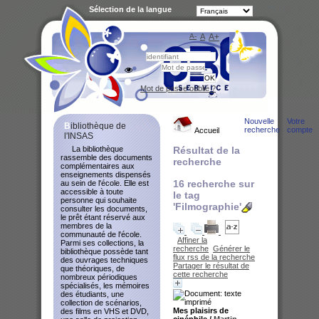
Sélection de la langue
A-
A
A+
Bibliot
Mot de passe oublié ?
Nouvelle
Votre
Bibliothèque de
recherche
compte
Accueil
l'INSAS
La bibliothèque
Résultat de la
rassemble des documents
recherche
complémentaires aux
enseignements dispensés
16
recherche sur
au sein de l'école. Elle est
accessible à toute
le tag
personne qui souhaite
'Filmographie'
consulter les documents,
le prêt étant réservé aux
membres de la
communauté de l'école.
Affiner la
Parmi ses collections, la
recherche
Générer le
bibliothèque possède tant
flux rss de la recherche
des ouvrages techniques
Partager le résultat de
que théoriques, de
cette recherche
nombreux périodiques
spécialisés, les mémoires
des étudiants, une
collection de scénarios,
Mes plaisirs de
des films en VHS et DVD,
cinéphile
/
Martin