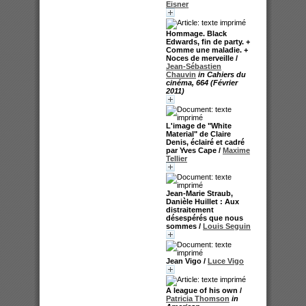
Eisner
Hommage. Black
Edwards, fin de party. +
Comme une maladie. +
Noces de merveille
/
Jean-Sébastien
Chauvin
in Cahiers du
cinéma, 664 (Février
2011)
L'image de "White
Material" de Claire
Denis, éclairé et cadré
par Yves Cape
/
Maxime
Tellier
Jean-Marie Straub,
Danièle Huillet : Aux
distraitement
désespérés que nous
sommes
/
Louis Seguin
Jean Vigo
/
Luce Vigo
A league of his own
/
Patricia Thomson
in