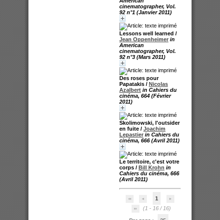
American
cinematographer, Vol.
92 n°1 (Janvier 2011)
Lessons well learned
/
Jean Oppenheimer
in
American
cinematographer, Vol.
92 n°3 (Mars 2011)
Des roses pour
Papatakis
/
Nicolas
Azalbert
in Cahiers du
cinéma, 664 (Février
2011)
Skolimowski, l'outsider
en fuite
/
Joachim
Lepastier
in Cahiers du
cinéma, 666 (Avril 2011)
Le territoire, c'est votre
corps
/
Bill Krohn
in
Cahiers du cinéma, 666
(Avril 2011)
1
(1 - 16 / 16)