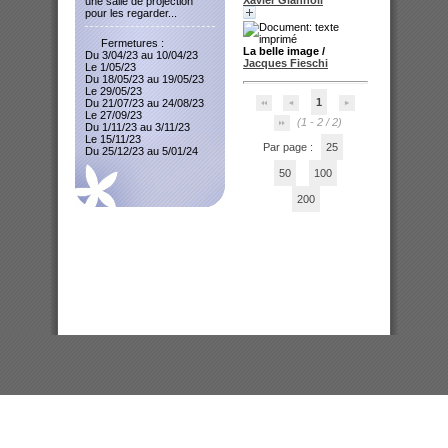
une salle de projection
pour les regarder...
Fermetures :
La belle image
/
Du 3/04/23 au 10/04/23
Jacques Fieschi
Le 1/05/23
Du 18/05/23 au 19/05/23
Le 29/05/23
1
Du 21/07/23 au 24/08/23
Le 27/09/23
(1 - 2 / 2)
Du 1/11/23 au 3/11/23
Le 15/11/23
Par page :
25
Du 25/12/23 au 5/01/24
50
100
200