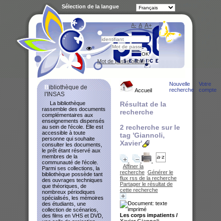
Sélection de la langue
A-
A
A+
Bibliot
Mot de passe oublié ?
Nouvelle
Votre
Bibliothèque de
recherche
compte
Accueil
l'INSAS
La bibliothèque
Résultat de la
rassemble des documents
recherche
complémentaires aux
enseignements dispensés
2
recherche sur le
au sein de l'école. Elle est
accessible à toute
tag
'Giannoli,
personne qui souhaite
Xavier'
consulter les documents,
le prêt étant réservé aux
membres de la
communauté de l'école.
Affiner la
Parmi ses collections, la
recherche
Générer le
bibliothèque possède tant
flux rss de la recherche
des ouvrages techniques
Partager le résultat de
que théoriques, de
cette recherche
nombreux périodiques
spécialisés, les mémoires
des étudiants, une
collection de scénarios,
Les corps impatients
/
des films en VHS et DVD,
Xavier Giannoli