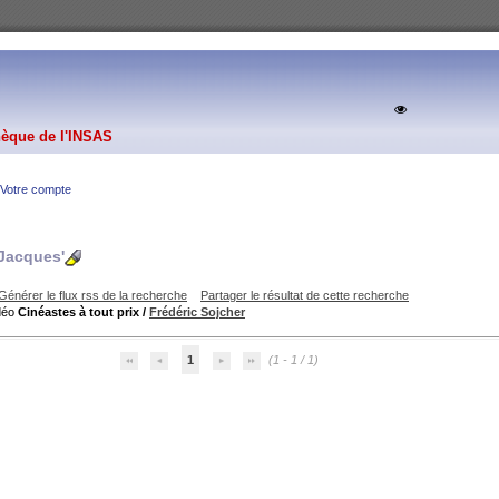
hèque de l'INSAS
Votre compte
 Jacques'
Générer le flux rss de la recherche
Partager le résultat de cette recherche
Cinéastes à tout prix
/
Frédéric Sojcher
1
(1 - 1 / 1)