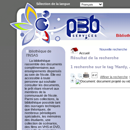
Sélection de la langue
Bibliot
Nouvelle recherche
Bibliothèque de
Accueil
l'INSAS
Résultat de la recherche
La bibliothèque
rassemble des documents
1
recherche sur le tag
'Hardy,
complémentaires aux
enseignements dispensés
au sein de l'école. Elle est
Affiner la recherche
accessible à toute
personne qui souhaite
consulter les documents,
le prêt étant réservé aux
membres de la
communauté de l'école.
Parmi ses collections, la
bibliothèque possède tant
des ouvrages techniques
que théoriques, de
nombreux périodiques
spécialisés, les mémoires
des étudiants, une
collection de scénarios,
des films en VHS et DVD,