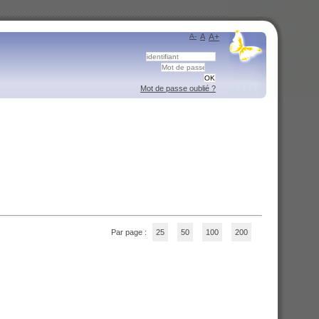
A-
A
A+
Mot de passe oublié ?
Par page :
25
50
100
200