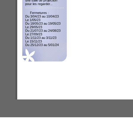
une salle de projection
pour les regarder...
Fermetures :
Du 3/04/23 au 10/04/23
Le 1/05/23
Du 18/05/23 au 19/05/23
Le 29/05/23
Du 21/07/23 au 24/08/23
Le 27/09/23
Du 1/11/23 au 3/11/23
Le 15/11/23
Du 25/12/23 au 5/01/24