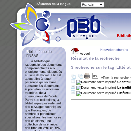
Sélection de la langue
Bibliot
Nouvelle recherche
Bibliothèque de
Accueil
l'INSAS
Résultat de la recherche
La bibliothèque
rassemble des documents
3
recherche sur le tag
'LIttéra
complémentaires aux
enseignements dispensés
au sein de l'école. Elle est
Affiner la recherche
accessible à toute
Chanteurs
personne qui souhaite
consulter les documents,
La tradit
le prêt étant réservé aux
membres de la
Littératu
communauté de l'école.
Parmi ses collections, la
bibliothèque possède tant
des ouvrages techniques
que théoriques, de
nombreux périodiques
spécialisés, les mémoires
des étudiants, une
collection de scénarios,
des films en VHS et DVD,