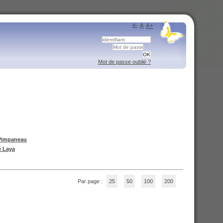
A-
A
A+
Mot de passe oublié ?
Pimpaneau
é Laya
Par page :
25
50
100
200