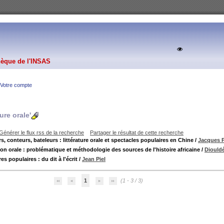
hèque de l'INSAS
Votre compte
ture orale'
Générer le flux rss de la recherche
Partager le résultat de cette recherche
, conteurs, bateleurs : littérature orale et spectacles populaires en Chine
/
Jacques 
ion orale : problématique et méthodologie des sources de l'histoire africaine
/
Diould
res populaires : du dit à l'écrit
/
Jean Piel
1
(1 - 3 / 3)