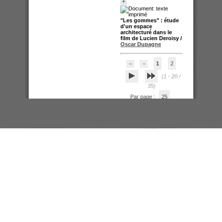
"Les gommes" : étude
d'un espace
architecturé dans le
film de Lucien Deroisy
/
Oscar Dupagne
1
2
(1 - 20 /
35)
Par page :
25
50
100
200