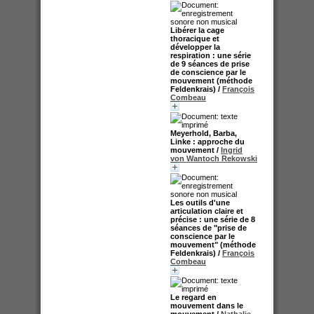
Libérer la cage
thoracique et
développer la
respiration : une série
de 9 séances de prise
de conscience par le
mouvement (méthode
Feldenkrais)
/
François
Combeau
Meyerhold, Barba,
Linke : approche du
mouvement
/
Ingrid
von Wantoch Rekowski
Les outils d'une
articulation claire et
précise : une série de 8
séances de "prise de
conscience par le
mouvement" (méthode
Feldenkrais)
/
François
Combeau
Le regard en
mouvement dans le
mouvement
/
Nathalie