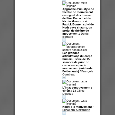
Approche d'un style de
théâtre de mouvement
en regard des travaux
de Pina Bausch et de
Nicole Mossoux et
Patrick Bonte ; suivi de
Kodt pave shagns, un
projet de théâtre de
mouvement
/
Denis
Bernard
Les grandes
articulations du corps
humain : série de 15
séances de prise de
conscience par le
mouvement (méthode
Feldenkrais)
/
François
Combeau
L'image-mouvement :
cinéma 1
/
Gilles
Deleuze
Kinisi : le mouvement
/
Elisabeth Alexandris