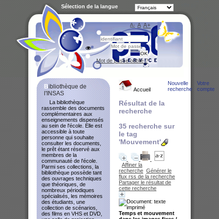
Sélection de la langue
A-
A
A+
Bibliot
Mot de passe oublié ?
Nouvelle
Votre
Bibliothèque de
recherche
compte
Accueil
l'INSAS
La bibliothèque
Résultat de la
rassemble des documents
recherche
complémentaires aux
enseignements dispensés
35
recherche sur
au sein de l'école. Elle est
accessible à toute
le tag
personne qui souhaite
'Mouvement'
consulter les documents,
le prêt étant réservé aux
membres de la
communauté de l'école.
Affiner la
Parmi ses collections, la
recherche
Générer le
bibliothèque possède tant
flux rss de la recherche
des ouvrages techniques
Partager le résultat de
que théoriques, de
cette recherche
nombreux périodiques
spécialisés, les mémoires
des étudiants, une
collection de scénarios,
Temps et mouvement
des films en VHS et DVD,
dans les images fixes
/